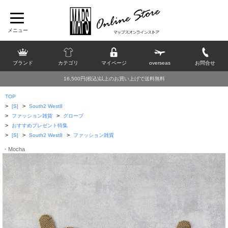
ブランド
カテゴリ
マイページ
overseas
お問合せ
16,500円(税込)以上のお買い上げで送料無料
TOP
>
>
[S]
South2 West8
>
>
ファッション雑貨
グローブ
>
おすすめプレゼント特集
>
>
>
[S]
South2 West8
ファッション雑貨
・Mocha