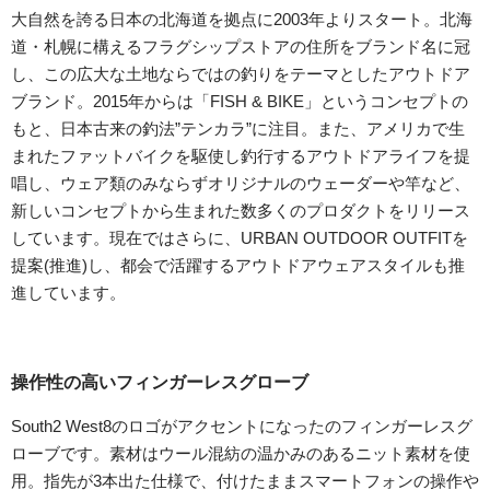
大自然を誇る日本の北海道を拠点に2003年よりスタート。北海
道・札幌に構えるフラグシップストアの住所をブランド名に冠
し、この広大な土地ならではの釣りをテーマとしたアウトドア
ブランド。2015年からは「FISH & BIKE」というコンセプトの
もと、日本古来の釣法”テンカラ”に注目。また、アメリカで生
まれたファットバイクを駆使し釣行するアウトドアライフを提
唱し、ウェア類のみならずオリジナルのウェーダーや竿など、
新しいコンセプトから生まれた数多くのプロダクトをリリース
しています。現在ではさらに、URBAN OUTDOOR OUTFITを
提案(推進)し、都会で活躍するアウトドアウェアスタイルも推
進しています。
操作性の高いフィンガーレスグローブ
South2 West8のロゴがアクセントになったのフィンガーレスグ
ローブです。素材はウール混紡の温かみのあるニット素材を使
用。指先が3本出た仕様で、付けたままスマートフォンの操作や