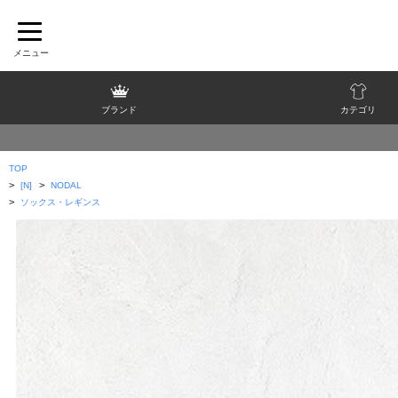
ブランド
カテゴリ
TOP
>
>
[N]
NODAL
>
ソックス・レギンス