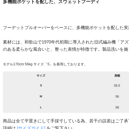
多機能ポケットを配した、スウェットフーディ
フーデットプルオーバーをベースに、多機能ポケットを配した実
素材には、和歌山で1970年代初期に導入された旧式編み機「
のある柔らかな風合いと、整った表情が特徴です。製品洗いを施
モデル170cm 56kg サイズ「S」を着用しております。
サイズ
肩幅
S
55.5
M
56
L
58
商品は全て平置きにして手採寸している為、若干の誤差はご了承
詳細は
[サイズガイド]
をご覧下さい。