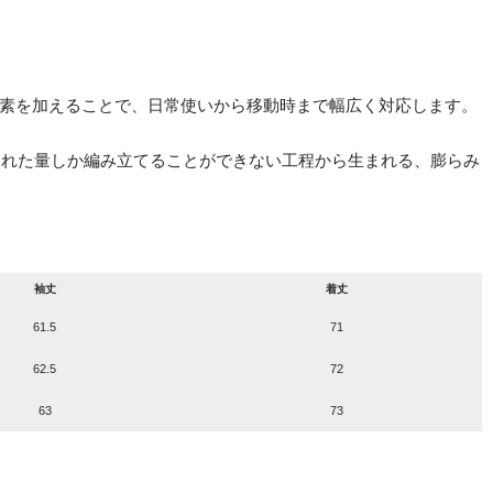
素を加えることで、日常使いから移動時まで幅広く対応します。
られた量しか編み立てることができない工程から生まれる、膨らみ
袖丈
着丈
61.5
71
62.5
72
63
73