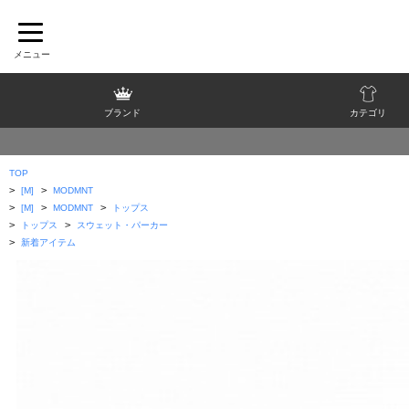
ブランド
カテゴリ
TOP
>
>
[M]
MODMNT
>
>
>
[M]
MODMNT
トップス
>
>
トップス
スウェット・パーカー
>
新着アイテム