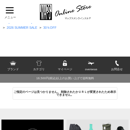
TOP
>
[M]
>
Manual Alphabet
>
トップス
>
シャツ(半袖)
>
トップス
>
シャツ(半袖)
>
【Summer Shirts】
>
2026 SUMMER SALE
>
30％OFF
ブランド
カテゴリ
マイページ
overseas
お問合せ
16,500円(税込)以上のお買い上げで送料無料
ご指定のページは見つかりません。 削除されたかＵＲＬが変更されたため表示
できません。