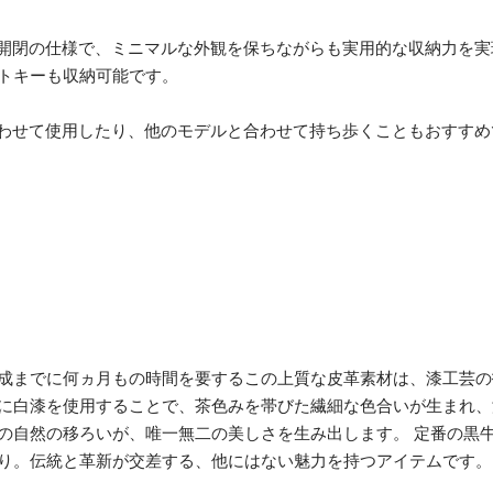
ケース。L字開閉の仕様で、ミニマルな外観を保ちながらも実用的な収納
トキーも収納可能です。
)と組み合わせて使用したり、他のモデルと合わせて持ち歩くこともおす
成までに何ヵ月もの時間を要するこの上質な皮革素材は、漆工芸の
に白漆を使用することで、茶色みを帯びた繊細な色合いが生まれ、
の自然の移ろいが、唯一無二の美しさを生み出します。 定番の黒
り。伝統と革新が交差する、他にはない魅力を持つアイテムです。