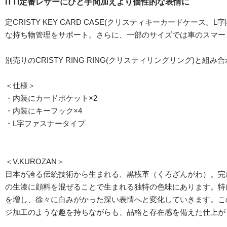
ITTI定番レザーにひと手間加えより個性的な表情に
定CRISTY KEY CARD CASE(クリスティキーカード
な持ち物管理をサポート。さらに、一部のサイズでは車のスマー
別売りのCRISTY RING RING(クリスティリングリング
＜仕様＞
・内装にカードポケット×2
・内装にキーフック×4
・L字ファスナータイプ
＜V.KUROZAN＞
日本が誇る伝統技術から生まれる、黒桟革（くろざんがわ）。完
の生漆に顔料を混ぜることで生まれる独特の色味にあります。特
を増し、徐々に白みがかった深い表情へと変化していきます。こ
ジ加工のような趣を持ちながらも、品格と存在感を備えた仕上が