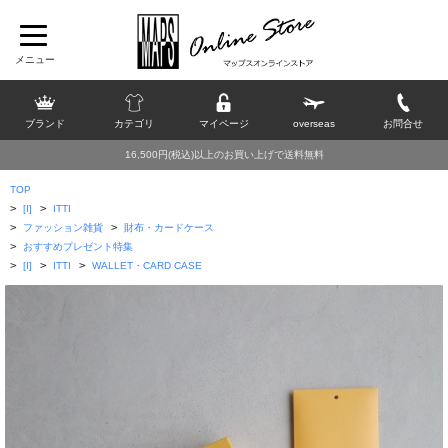
ブランド
カテゴリ
マイページ
overseas
お問合せ
16,500円(税込)以上のお買い上げで送料無料
TOP
>
>
[I]
ITTI
>
>
ファッション雑貨
財布・カードケース
>
おすすめプレゼント特集
>
>
>
[I]
ITTI
WALLET・CARD CASE