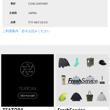
素材
COW LEATHER
生産国
JAPAN
品番
ITTI-WLT-013-D
ご利用案内 必ずお読みください