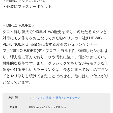
・内装にドットボタン×1
・外装にファスナーポケット
＜DIPLO FJORD＞
クロム鞣し製法で140年以上の歴史を持ち、名だたるメゾンと
対等にモノ作りをおこなってきた独ペリンガー社(LUDWIG
PERLINGER Gmbh)を代表する皮革のシュランケンカー
フ、“DIPLO FJORD(ディプロフィヨルド)”。強調したシボによ
り、弾力性に富んでおり、水や汚れに強く、傷がつきにくい、
機能的な皮革です。また、クラシックでありながらモダンな印
象を受ける美しいカラーリングは、長きに渡って数々のブラン
ドとやり取りし続けてきたことで出せる、他にはない仕上がり
となっています。
カテゴリ
ファッション雑貨
＞
財布・カードケース
サイズ
H8.5cm × W12.0cm × D0.5cm