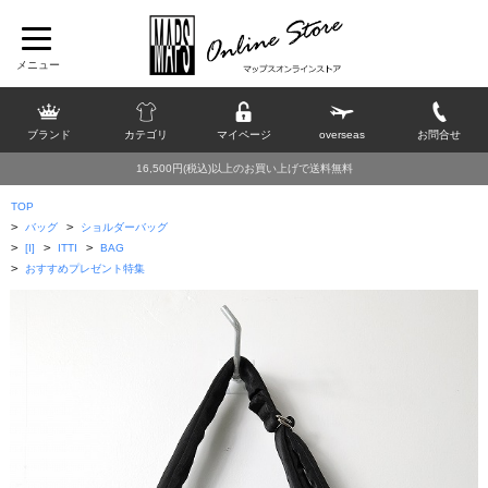
ブランド
カテゴリ
マイページ
overseas
お問合せ
16,500円(税込)以上のお買い上げで送料無料
TOP
>
>
バッグ
ショルダーバッグ
>
>
>
[I]
ITTI
BAG
>
おすすめプレゼント特集