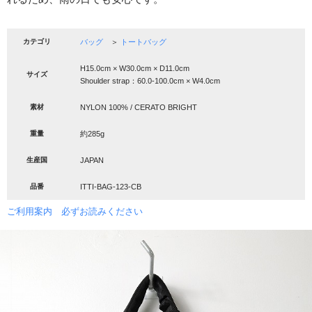
カテゴリ
バッグ
＞
トートバッグ
H15.0cm × W30.0cm × D11.0cm
サイズ
Shoulder strap：60.0-100.0cm × W4.0cm
素材
NYLON 100% / CERATO BRIGHT
重量
約285g
生産国
JAPAN
品番
ITTI-BAG-123-CB
ご利用案内 必ずお読みください