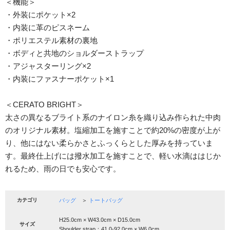
＜機能＞
・外装にポケット×2
・内装に革のピスネーム
・ポリエステル素材の裏地
・ボディと共地のショルダーストラップ
・アジャスターリング×2
・内装にファスナーポケット×1
＜CERATO BRIGHT＞
太さの異なるブライト系のナイロン糸を織り込み作られた中肉
のオリジナル素材。塩縮加工を施すことで約20%の密度が上が
り、他にはない柔らかさとふっくらとした厚みを持っていま
す。最終仕上げには撥水加工を施すことで、軽い水滴ははじか
れるため、雨の日でも安心です。
カテゴリ
バッグ
＞
トートバッグ
H25.0cm × W43.0cm × D15.0cm
サイズ
Shoulder strap：41.0-92.0cm × W6.0cm