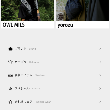
ブランド
Brand
カテゴリ
Category
新着アイテム
New item
スペシャル
Special
走れるウェア
Running wear