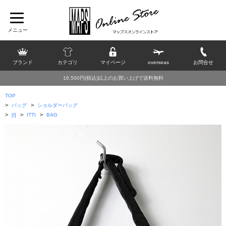
ブランド
カテゴリ
マイページ
overseas
お問合せ
16,500円(税込)以上のお買い上げで送料無料
TOP
>
>
バッグ
ショルダーバッグ
>
>
>
[I]
ITTI
BAG