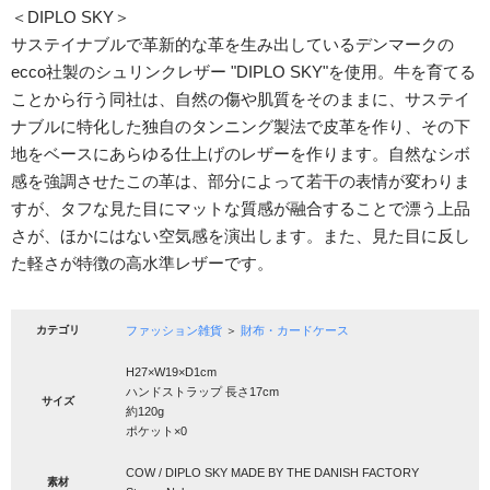
＜DIPLO SKY＞
サステイナブルで革新的な革を生み出しているデンマークの
ecco社製のシュリンクレザー "DIPLO SKY"を使用。牛を育てる
ことから行う同社は、自然の傷や肌質をそのままに、サステイ
ナブルに特化した独自のタンニング製法で皮革を作り、その下
地をベースにあらゆる仕上げのレザーを作ります。自然なシボ
感を強調させたこの革は、部分によって若干の表情が変わりま
すが、タフな見た目にマットな質感が融合することで漂う上品
さが、ほかにはない空気感を演出します。また、見た目に反し
た軽さが特徴の高水準レザーです。
カテゴリ
ファッション雑貨
＞
財布・カードケース
H27×W19×D1cm
ハンドストラップ 長さ17cm
サイズ
約120g
ポケット×0
COW / DIPLO SKY MADE BY THE DANISH FACTORY
素材