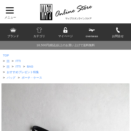
ブランド
カテゴリ
マイページ
overseas
お問合せ
16,500円(税込)以上のお買い上げで送料無料
TOP
>
>
[I]
ITTI
>
>
>
[I]
ITTI
BAG
>
おすすめプレゼント特集
>
>
バッグ
ポーチ・ケース