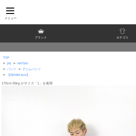
ブランド
カテゴリ
TOP
>
>
[H]
HATSKI
>
>
パンツ
デニムパンツ
>
【DENIM item】
170cm 56kg がサイズ「1」を着用