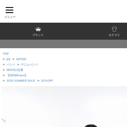
ブランド
カテゴリ
TOP
>
>
[H]
HATSKI
>
>
パンツ
デニムパンツ
>
MAPSの定番
>
【DENIM item】
>
>
2026 SUMMER SALE
20％OFF