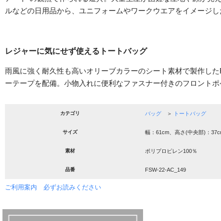
ルなどの日用品から、ユニフォームやワークウエアをイメージし
レジャーに気にせず使えるトートバッグ
雨風に強く耐久性も高いオリーブカラーのシート素材で製作したFr
ーテープを配備。小物入れに便利なファスナー付きのフロントポ
カテゴリ
バッグ
＞
トートバッグ
サイズ
幅：61cm、高さ(中央部)：37c
素材
ポリプロピレン100％
品番
FSW-22-AC_149
ご利用案内 必ずお読みください