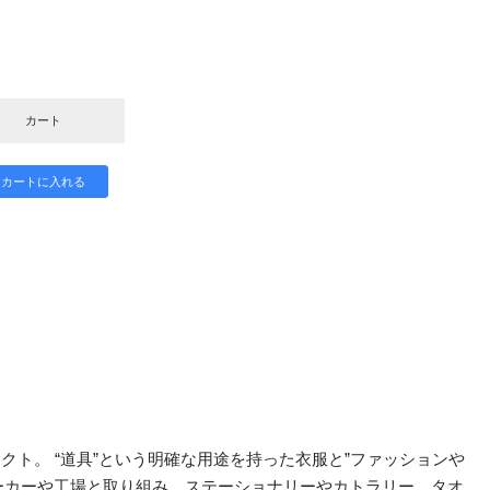
カート
ェクト。 “道具”という明確な用途を持った衣服と”ファッションや
ーカーや工場と取り組み、ステーショナリーやカトラリー、タオ