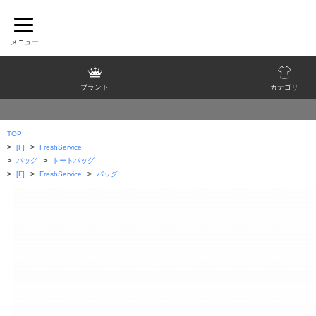
ブランド
カテゴリ
TOP
>
>
[F]
FreshService
>
>
バッグ
トートバッグ
>
>
>
[F]
FreshService
バッグ