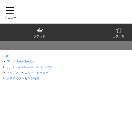
ブランド
カテゴリ
TOP
>
>
[F]
FreshService
>
>
>
[F]
FreshService
トップス
>
>
トップス
ニット・セーター
>
おすすめプレゼント特集