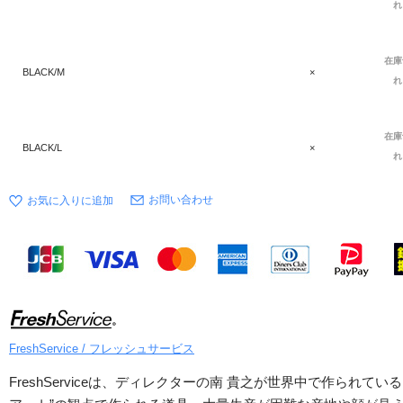
れ
在庫
BLACK/M
×
れ
在庫
BLACK/L
×
れ
お問い合わせ
FreshService / フレッシュサービス
FreshServiceは、ディレクターの南 貴之が世界中で作ら