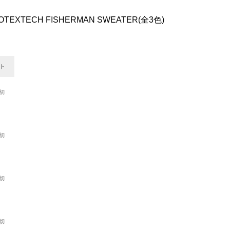
OTEXTECH FISHERMAN SWEATER(全3色)
ト
切
切
切
切