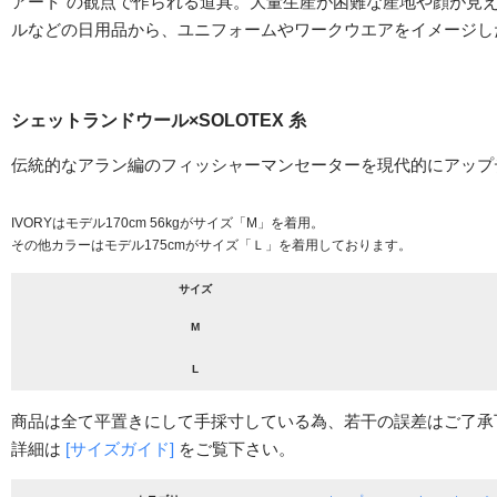
アート”の観点で作られる道具。大量生産が困難な産地や顔が見
ルなどの日用品から、ユニフォームやワークウエアをイメージし
シェットランドウール×SOLOTEX 糸
伝統的なアラン編のフィッシャーマンセーターを現代的にアップデ
IVORYはモデル170cm 56kgがサイズ「M」を着用。
その他カラーはモデル175cmがサイズ「Ｌ」を着用しております。
サイズ
M
L
商品は全て平置きにして手採寸している為、若干の誤差はご了承
詳細は
[サイズガイド]
をご覧下さい。