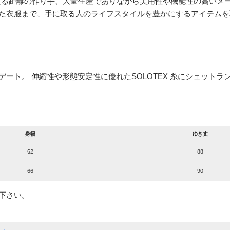
える距離の作り手、大量生産でありながら実用性や機能性の高いメ
た衣服まで、手に取る人のライフスタイルを豊かにするアイテムを
ート。 伸縮性や形態安定性に優れたSOLOTEX 糸にシェット
身幅
ゆき丈
62
88
66
90
下さい。