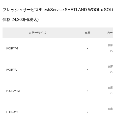
フレッシュサービス/FreshService SHETLAND WOOL x SOL
価格:
24,200円
(税込)
カラー/サイズ
在庫
カー
在庫
IVORY/M
×
れ
在庫
IVORY/L
×
れ
在庫
H.GRAY/M
×
れ
在庫
H.GRAY/L
×