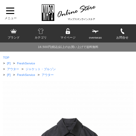
ブランド
カテゴリ
マイページ
overseas
お問合せ
16,500円(税込)以上のお買い上げで送料無料
TOP
>
>
[F]
FreshService
>
>
アウター
ジャケット・ブルゾン
>
>
>
[F]
FreshService
アウター