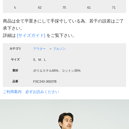
L
62
75
61
71
商品は全て平置きにして手採寸している為、若干の誤差はご了
承下さい。
詳細は
[サイズガイド]
をご覧下さい。
カテゴリ
アウター
＞
ブルゾン
サイズ
S、M、L
素材
ポリエステル65%、コットン35%
品番
FSC243-30037B
ご利用案内 必ずお読みください