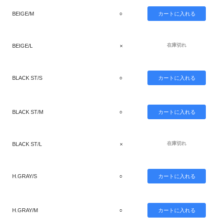
BEIGE/M
○
在庫切れ
BEIGE/L
×
BLACK ST/S
○
BLACK ST/M
○
在庫切れ
BLACK ST/L
×
H.GRAY/S
○
H.GRAY/M
○