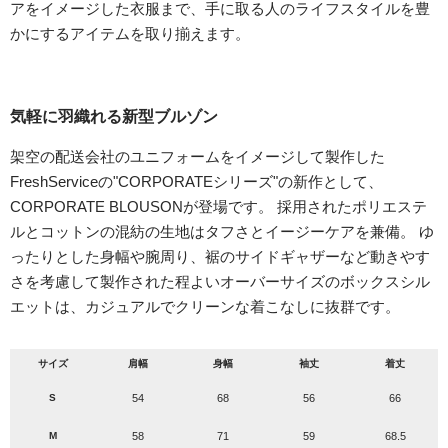
アをイメージした衣服まで、手に取る人のライフスタイルを豊
かにするアイテムを取り揃えます。
気軽に羽織れる新型ブルゾン
架空の配送会社のユニフォームをイメージして製作した
FreshServiceの"CORPORATEシリーズ"の新作として、
CORPORATE BLOUSONが登場です。 採用されたポリエステ
ルとコットンの混紡の生地はタフさとイージーケアを兼備。 ゆ
ったりとした身幅や腕周り、裾のサイドギャザーなど動きやす
さを考慮して製作された程よいオーバーサイズのボックスシル
エットは、カジュアルでクリーンな着こなしに抜群です。
サイズ
肩幅
身幅
袖丈
着丈
S
54
68
56
66
M
58
71
59
68.5