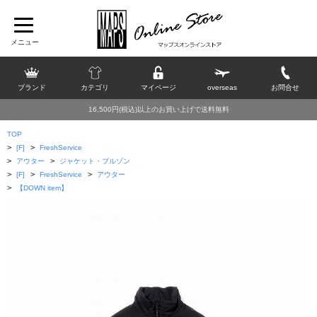
ブランド
カテゴリ
マイページ
overseas
お問合せ
16,500円(税込)以上のお買い上げで送料無料
TOP
>
>
[F]
FreshService
>
>
アウター
ジャケット・ブルゾン
>
>
>
[F]
FreshService
アウター
>
【DOWN item】