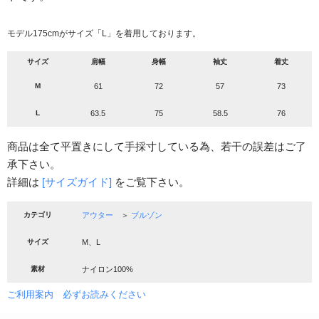
モデル175cmがサイズ「L」を着用しております。
サイズ
肩幅
身幅
袖丈
着丈
M
61
72
57
73
L
63.5
75
58.5
76
商品は全て平置きにして手採寸している為、若干の誤差はご了
承下さい。
詳細は
[サイズガイド]
をご覧下さい。
カテゴリ
アウター
＞
ブルゾン
サイズ
M、L
素材
ナイロン100%
ご利用案内 必ずお読みください