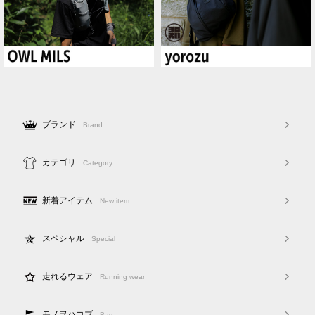
ブランド
Brand
カテゴリ
Category
新着アイテム
New item
スペシャル
Special
走れるウェア
Running wear
モノヲハコブ
Bag