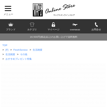
ブランド
カテゴリ
マイページ
overseas
お問合せ
16,500円(税込)以上のお買い上げで送料無料
TOP
>
>
>
[F]
FreshService
生活雑貨
>
>
生活雑貨
その他
>
おすすめプレゼント特集