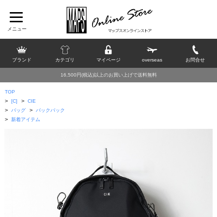
ブランド
カテゴリ
マイページ
overseas
お問合せ
16,500円(税込)以上のお買い上げで送料無料
TOP
>
>
[C]
CIE
>
>
バッグ
バックパック
>
新着アイテム