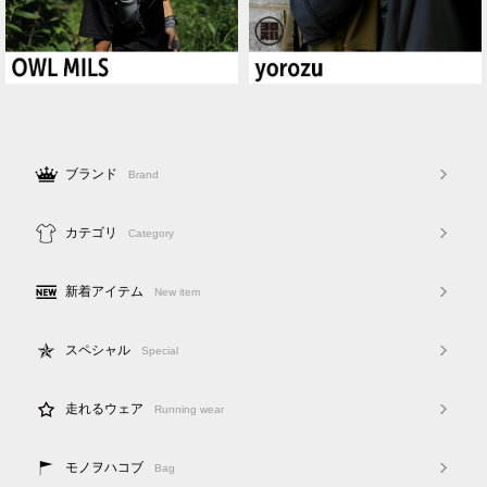
ブランド
Brand
カテゴリ
Category
新着アイテム
New item
スペシャル
Special
走れるウェア
Running wear
モノヲハコブ
Bag