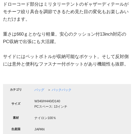
ドローコード部分はミリタリーテントのギャザーディテールが
モチーフ絞り具合を調節できるため見た目の変化もお楽しみい
ただけます。
重さは660ｇとかなり軽量。安心のクッション付13inch対応の
PC収納で出張にも大活躍。
サイドにはペットボトルが収納可能なポケット。そして反対側
には意外と便利なファスナー付ポケットがあり機能性も抜群。
カテゴリ
バッグ
＞
バックパック
W340/H440/D140
サイズ
PCスペース: 13インチ
素材
ナイロン100％
生産国
JAPAN