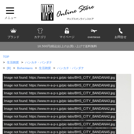
ブランド
カテゴリ
マイページ
overseas
お問合せ
16,500円(税込)以上のお買い上げで送料無料
TOP
>
>
生活雑貨
ハンカチ・バンダナ
>
>
>
>
[B]
Bohemians
生活雑貨
ハンカチ・バンダナ
Image not found: https://www.m-a-p-s.jp/pic-labo/BHS_CITY_BANDANA8.jpg
Image not found: https://www.m-a-p-s.jp/pic-labo/BHS_CITY_BANDANA8.jpg
Image not found: https://www.m-a-p-s.jp/pic-labo/BHS_CITY_BANDANA3.jpg
Image not found: https://www.m-a-p-s.jp/pic-labo/BHS_CITY_BANDANA3.jpg
Image not found: https://www.m-a-p-s.jp/pic-labo/BHS_CITY_BANDANA2.jpg
Image not found: https://www.m-a-p-s.jp/pic-labo/BHS_CITY_BANDANA2.jpg
Image not found: https://www.m-a-p-s.jp/pic-labo/BHS_CITY_BANDANA4.jpg
Image not found: https://www.m-a-p-s.jp/pic-labo/BHS_CITY_BANDANA5.jpg