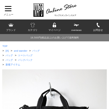
ブランド
カテゴリ
マイページ
overseas
お問合せ
16,500円(税込)以上のお買い上げで送料無料
TOP
>
>
>
[A]
and wander
バッグ
>
>
バッグ
トートバッグ
>
>
バッグ
バックパック
>
新着アイテム