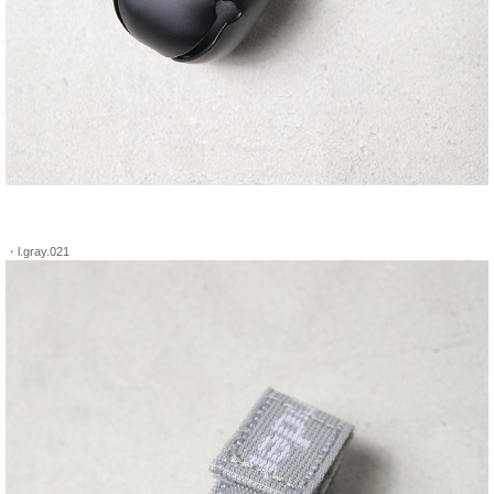
・l.gray.021