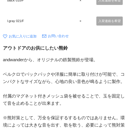
black 010/F
×
入荷連絡を希望
l.gray 021/F
×
入荷連絡を希望
お問い合わせ
アウトドアのお供にしたい熊鈴
andwanderから、オリジナルの鉄製熊鈴が登場。
ベルクロでバックパックや洋服に簡単に取り付けが可能で、コ
ンパクトなサイズながら、心地の良い音色が鳴るように製作。
付属のマグネット付きメッシュ袋を被せることで、玉を固定し
て音を止めることが出来ます。
※熊対策として、万全を保証するするものではありません。環
境によっては大きな音を出す、歌を歌う、必要によって熊対策