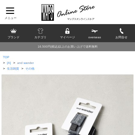
ブランド
カテゴリ
マイページ
overseas
お問合せ
16,500円(税込)以上のお買い上げで送料無料
TOP
>
>
[A]
and wander
>
>
生活雑貨
その他