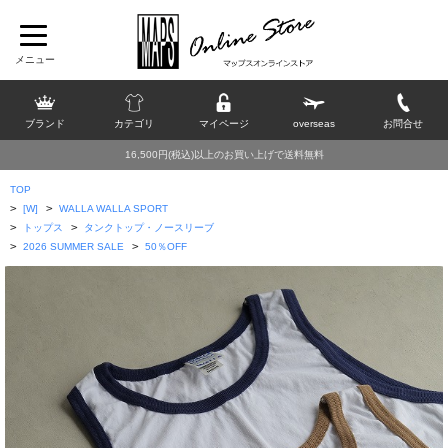
ブランド
カテゴリ
マイページ
overseas
お問合せ
16,500円(税込)以上のお買い上げで送料無料
TOP
>
>
[W]
WALLA WALLA SPORT
>
>
トップス
タンクトップ・ノースリーブ
>
>
2026 SUMMER SALE
50％OFF