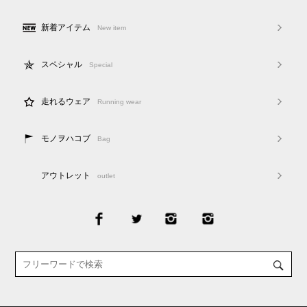
新着アイテム
New item
スペシャル
Special
走れるウェア
Running wear
モノヲハコブ
Bag
アウトレット
outlet