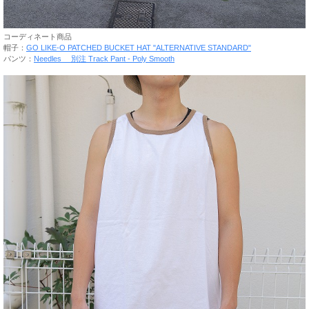
コーディネート商品
帽子：
GO LIKE-O PATCHED BUCKET HAT "ALTERNATIVE STANDARD"
パンツ：
Needles 別注 Track Pant - Poly Smooth