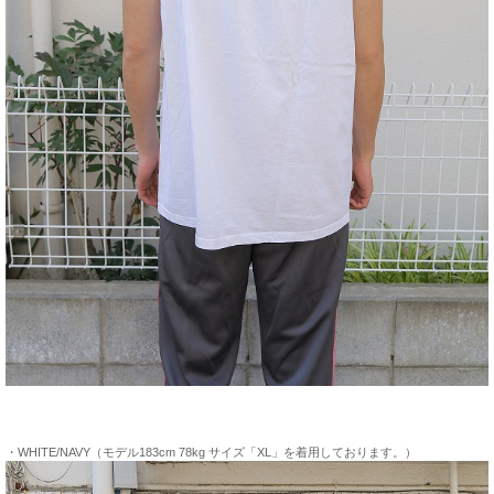
・WHITE/NAVY（モデル183cm 78kg サイズ「XL」を着用しております。）