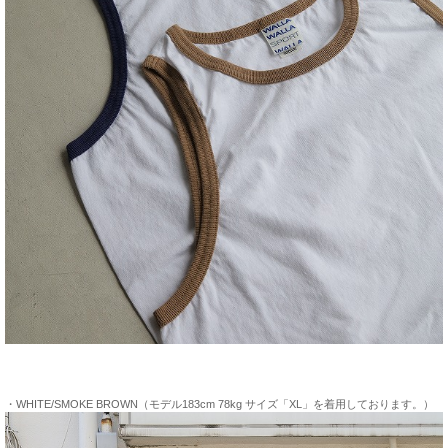
・WHITE/SMOKE BROWN（モデル183cm 78kg サイズ「XL」を着用しております。）