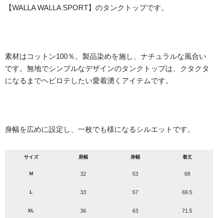
【WALLA WALLA SPORT】のタンクトップです。
素材はコットン100％。製品染めを施し、ナチュラルな風合い
です。無地でシンプルなデザインのタンクトップは、クタクタ
になるまでヘビロテしたい愛着湧くアイテムです。
身幅を広めに設定し、一枚でも様になるシルエットです。
サイズ
肩幅
身幅
着丈
M
32
53
68
L
33
57
69.5
XL
36
63
71.5