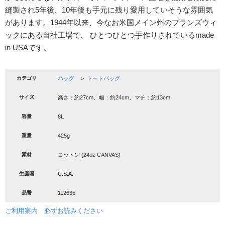
縫製され5年後、10年後も手元に残り愛用していそうな雰囲気
があります。1944年以来、今なお米国メイン州のブランズウィ
ックにある自社工場で、 ひとつひとつ手作りされているmade
in USAです。
カテゴリ
バッグ
＞
トートバッグ
サイズ
高さ：約27cm、幅：約24cm、マチ：約13cm
容量
8L
重量
425g
素材
コットン (24oz CANVAS)
生産国
U.S.A.
品番
112635
ご利用案内 必ずお読みください