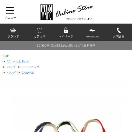
ブランド
カテゴリ
マイページ
overseas
お問合せ
16,500円(税込)以上のお買い上げで送料無料
TOP
>
>
[L]
L.L.Bean
>
>
バッグ
トートバッグ
>
>
バッグ
CANVAS