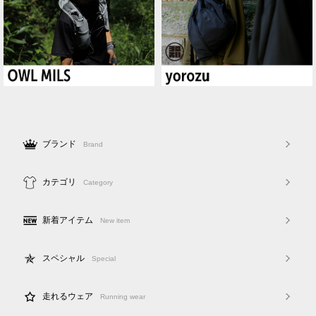
ブランド
Brand
カテゴリ
Category
新着アイテム
New item
スペシャル
Special
走れるウェア
Running wear