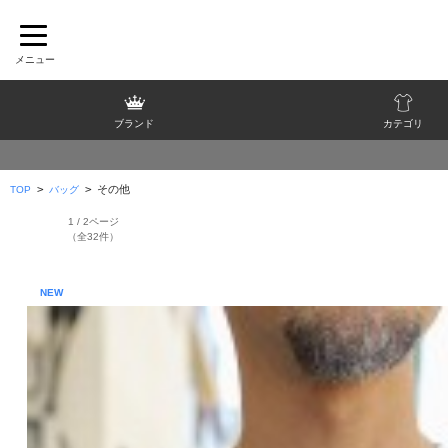
ブランド
カテゴリ
>
>
その他
TOP
バッグ
1 / 2ページ
（全32件）
NEW