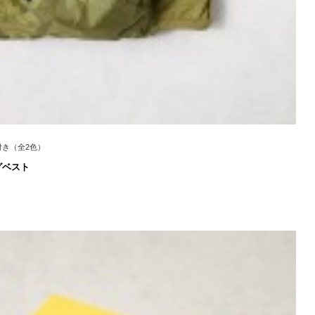
スク付き（全2色）
グベスト