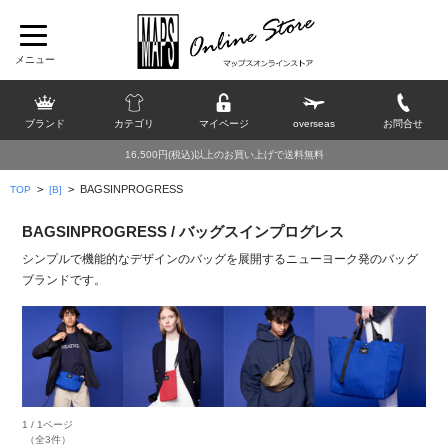
ブランド
カテゴリ
マイページ
overseas
お問合せ
16,500円(税込)以上のお買い上げで送料無料
>
>
BAGSINPROGRESS
TOP
[B]
BAGSINPROGRESS / バッグスインプログレス
シンプルで機能的なデザインのバッグを展開するニューヨーク発のバッグ
ブランドです。
1 / 1ページ
（全3件）