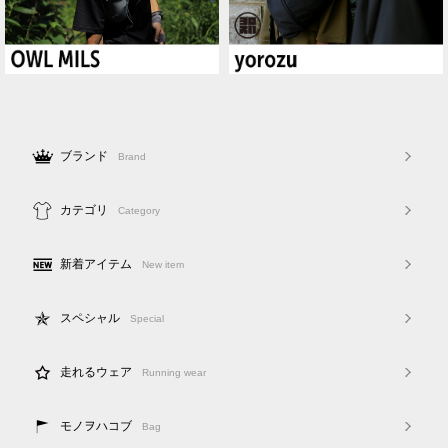
ブランド
Brand
カテゴリ
Category
新着アイテム
New item
スペシャル
Special
走れるウェア
Running wear
モノヲハコブ
Bag