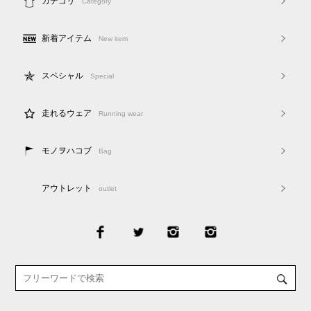
カテゴリ
Category
新着アイテム
New item
スペシャル
Special
走れるウェア
Running wear
モノヲハコブ
Bag
アウトレット
outlet