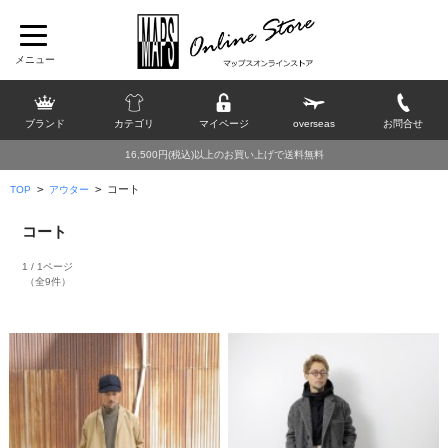
ブランド
カテゴリ
マイページ
overseas
お問合せ
16,500円(税込)以上のお買い上げで送料無料
>
>
コート
TOP
アウター
コート
1 / 1ページ
（全9件）