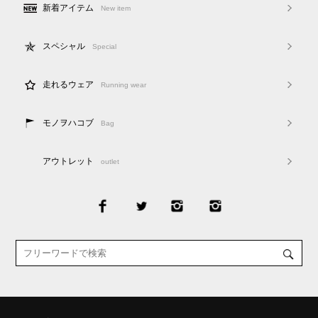
新着アイテム
New item
スペシャル
Special
走れるウェア
Running wear
モノヲハコブ
Bag
アウトレット
outlet