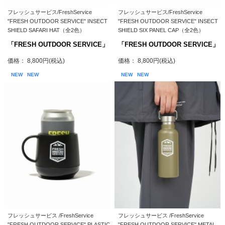
フレッシュサービス/FreshService
フレッシュサービス/FreshService
"FRESH OUTDOOR SERVICE" INSECT
"FRESH OUTDOOR SERVICE" INSECT
SHIELD SAFARI HAT（全2色）
SHIELD SIX PANEL CAP（全2色）
「FRESH OUTDOOR SERVICE」
「FRESH OUTDOOR SERVICE」
価格： 8,800円(税込)
価格： 8,800円(税込)
NEW
NEW
NEW
NEW
フレッシュサービス /FreshService
フレッシュサービス /FreshService
"FRESH OUTDOOR SERVICE" PLASTIC
"FRESH OUTDOOR SERVICE" METAL