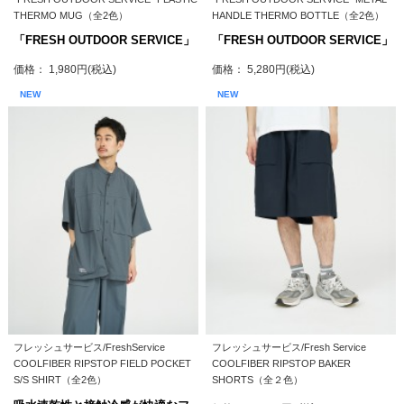
THERMO MUG（全2色）
HANDLE THERMO BOTTLE（全2色）
「FRESH OUTDOOR SERVICE」
「FRESH OUTDOOR SERVICE」
価格： 1,980円(税込)
価格： 5,280円(税込)
NEW
NEW
フレッシュサービス/FreshService
フレッシュサービス/Fresh Service
COOLFIBER RIPSTOP FIELD POCKET
COOLFIBER RIPSTOP BAKER
S/S SHIRT（全2色）
SHORTS（全２色）