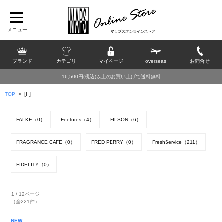
ブランド
カテゴリ
マイページ
overseas
お問合せ
16,500円(税込)以上のお買い上げで送料無料
>
[F]
TOP
FALKE（0）
Feetures（4）
FILSON（6）
FRAGRANCE CAFE（0）
FRED PERRY（0）
FreshService（211）
FIDELITY（0）
1 / 12ページ
（全221件）
NEW