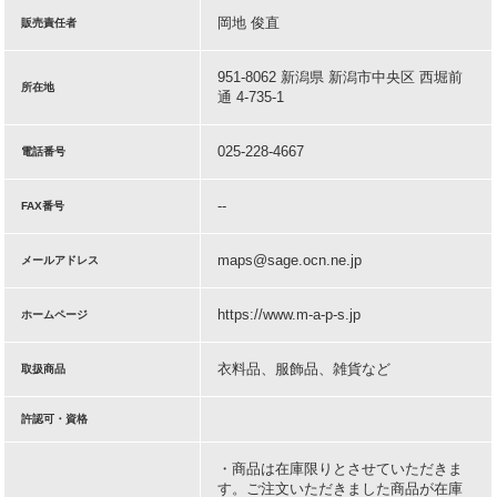
岡地 俊直
販売責任者
951-8062 新潟県 新潟市中央区 西堀前
所在地
通 4-735-1
025-228-4667
電話番号
--
FAX番号
maps@sage.ocn.ne.jp
メールアドレス
https://www.m-a-p-s.jp
ホームページ
衣料品、服飾品、雑貨など
取扱商品
許認可・資格
・商品は在庫限りとさせていただきま
す。ご注文いただきました商品が在庫