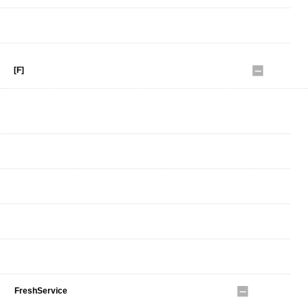
ELAIN TAHE
[F]
FALKE
Feetures
FILSON
FRAGRANCE CAFE
FRED PERRY
FreshService