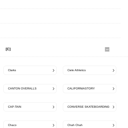
BEORMA Leather Company
buntA
BERJAC
[C]
Clarks
Ciele Athletics
CANTON OVERALLS
CALIFORNIASTORY
CAP-TAIN
CONVERSE SKATEBOARDING
Chaco
Chah Chah