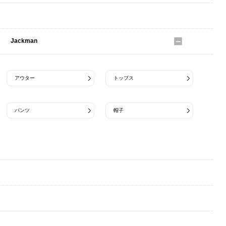
JUTTA NEWMANN
Jackman
アウター
トップス
パンツ
帽子
James Charlotte
Jamieson's
JEMORGAN
Jennifer Curtis