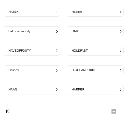
HATSKI
Haglofs
halo commodity
HAUT
HAVEOFFDUTY
HOLDFAST
Helinox
HIGHLAND2000
HAAN
HARPER
[I]
INDIVIDUALIZED SHIRTS