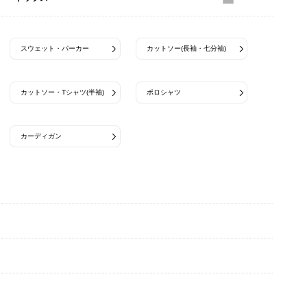
スウェット・パーカー
カットソー(長袖・七分袖)
カットソー・Tシャツ(半袖)
ポロシャツ
カーディガン
パンツ
帽子
アンダーウェア
生活雑貨