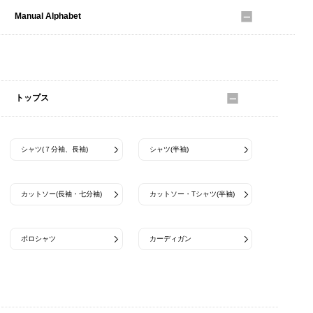
Manual Alphabet
アウター
トップス
シャツ(７分袖、長袖)
シャツ(半袖)
カットソー(長袖・七分袖)
カットソー・Tシャツ(半袖)
ポロシャツ
カーディガン
パンツ