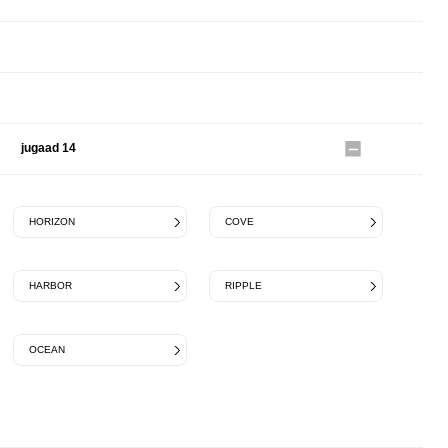
JOJO
Jame Grose
jugaad 14
HORIZON
COVE
HARBOR
RIPPLE
OCEAN
JEP