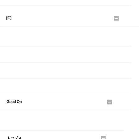
[G]
GICIPI
GOOD ROCK SPEED
Glacon
GLOBE
Good On
アウター
トップス