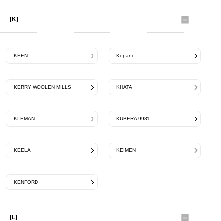
[K]
KEEN
Kepani
KERRY WOOLEN MILLS
KHATA
KLEMAN
KUBERA 9981
KEELA
KEIMEN
KENFORD
[L]