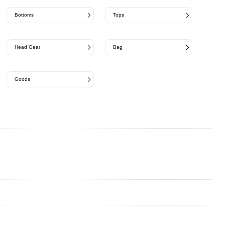
Bottoms
Tops
Head Gear
Bag
Goods
ERIC HUNTER
esperanto
EXPANSION NY
Eddie Bauer
ERICKA NICOLAS BEGAY