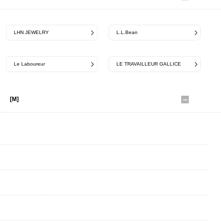
LHN JEWELRY
L.L.Bean
Le Laboureur
LE TRAVAILLEUR GALLICE
[M]
MANY MORNINGS
meltum
Marmot
MILITARY