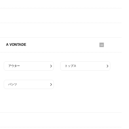
A.Kjaerbede
ALDIES
Andersen-Andersen
A VONTADE
アウター
トップス
パンツ
ACE SNKR
A.G.SPALDING＆BROS