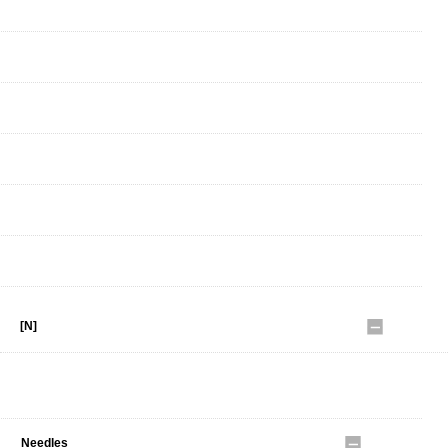
Monro
MUYA
MWC
MBT
MIZUNO
MOOJIMOOJI
[N]
NANGA
Needles