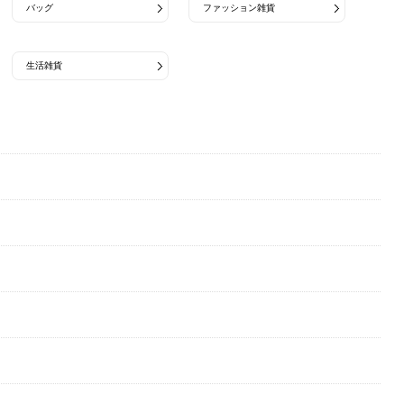
バッグ
ファッション雑貨
生活雑貨
ASICS
AddElm
alk phenix
ASICS SportStyle
AS2OV
Aer