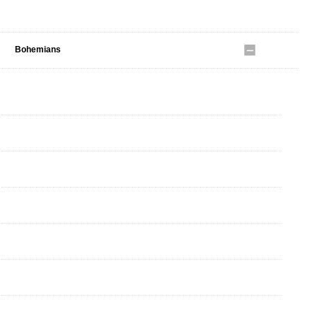
Boardies
Bohemians
アウター
トップス
パンツ
帽子
バッグ
シューズ
ソックス・レギンス