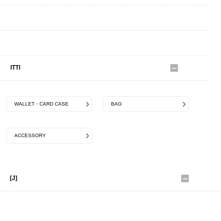
ISLAND SLIPPER
IZIPIZI
ITTI
WALLET・CARD CASE
BAG
ACCESSORY
[J]
JABEZ CLIFF