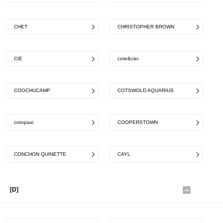
CHET
CHRISTOPHER BROWN
CIE
cote&ciei
COOCHUCAMP
COTSWOLD AQUARIUS
cotopaxi
COOPERSTOWN
CONCHON QUINETTE
CAYL
[D]