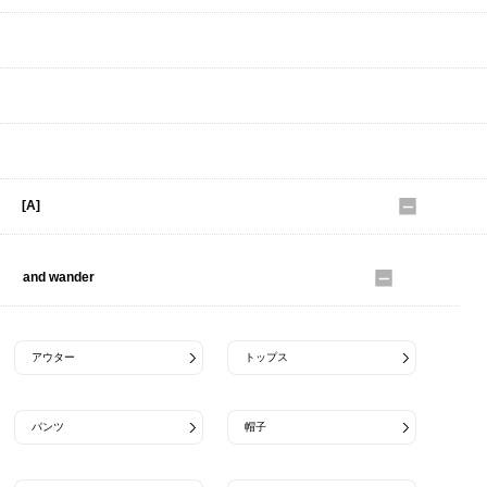
【DOWN item】
【Winter shoes】
K18 CHAIN NECKLACE ONLINE ORDER by SUITABLE
[A]
and wander
アウター
トップス
パンツ
帽子