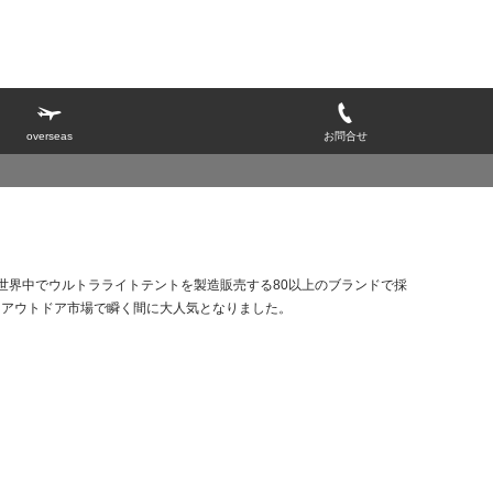
overseas
お問合せ
 世界中でウルトラライトテントを製造販売する80以上のブランドで採
、 アウトドア市場で瞬く間に大人気となりました。