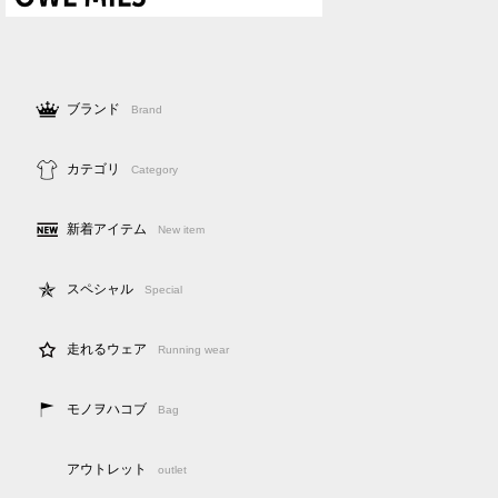
ブランド
Brand
カテゴリ
Category
新着アイテム
New item
スペシャル
Special
走れるウェア
Running wear
モノヲハコブ
Bag
アウトレット
outlet