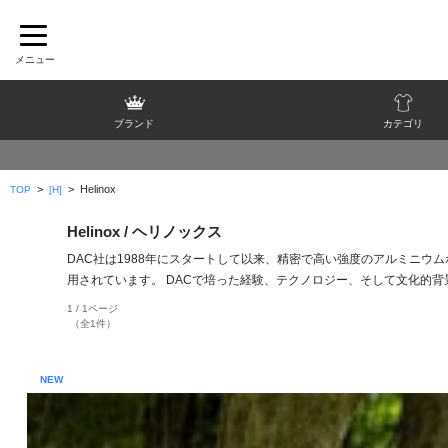
ブランド
カテゴリ
>
>
Helinox
TOP
[H]
Helinox / ヘリノックス
DAC社は1988年にスタートして以来、精密で高い強度のアルミニウ
用されています。 DACで培った経験、テクノロジー、そして文化的背
1 / 1ページ
（全1件）
NEW