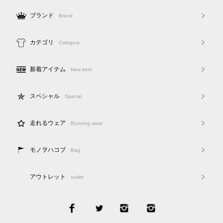
ブランド
Brand
カテゴリ
Category
新着アイテム
New item
スペシャル
Special
走れるウェア
Running wear
モノヲハコブ
Bag
アウトレット
outlet