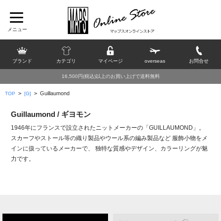
ブランド
カテゴリ
マイページ
overseas
お問合せ
16,500円(税込)以上のお買い上げで送料無料
>
>
Guillaumond
TOP
[G]
Guillaumond / ギヨモン
1946年にフランスで設立されたニットメーカーの「GUILLAUMOND」。
スカーフやストール等の織り製品やウール系の編み製品など 服飾小物をメ
インに扱っているメーカーで、 独特な質感やデザイン、カラーリングが魅
力です。