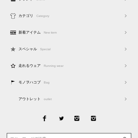
カテゴリ
Category
新着アイテム
New item
スペシャル
Special
走れるウェア
Running wear
モノヲハコブ
Bag
アウトレット
outlet