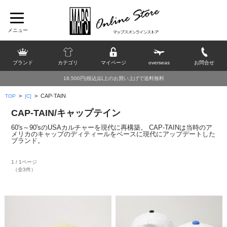
ブランド
カテゴリ
マイページ
overseas
お問合せ
16,500円(税込)以上のお買い上げで送料無料
>
>
CAP-TAIN
TOP
[C]
CAP-TAIN/キャップテイン
60's～90'sのUSAカルチャーを現代に再構築。 CAP-TAINは当時のア
メリカのキャップのディティールをベースに現代にアップデートした
ブランド。
1 / 1ページ
（全3件）