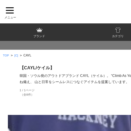
ブランド
カテゴリ
>
>
CAYL
TOP
[C]
【CAYL/ケイル】
韓国・ソウル発のアウトドアブランド CAYL（ケイル）。 “Climb
ね備え、 山と日常をシームレスにつなぐアイテムを提案しています。
1 / 1ページ
（全8件）