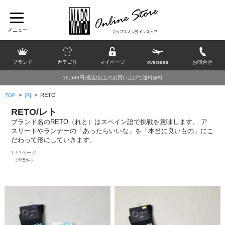
ブランド
カテゴリ
マイページ
overseas
お問合せ
16,500円(税込)以上のお買い上げで送料無料
>
>
RETO
TOP
[R]
RETO/レト
ブランド名のRETO（れと）はスペイン語で挑戦を意味します。 ア
スリートやランナーの「あったらいいな」を「本当に良いもの」にこ
だわって形にしていきます。
1 / 1ページ
（全5件）