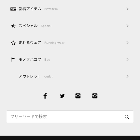
新着アイテム
New item
スペシャル
Special
走れるウェア
Running wear
モノヲハコブ
Bag
アウトレット
outlet