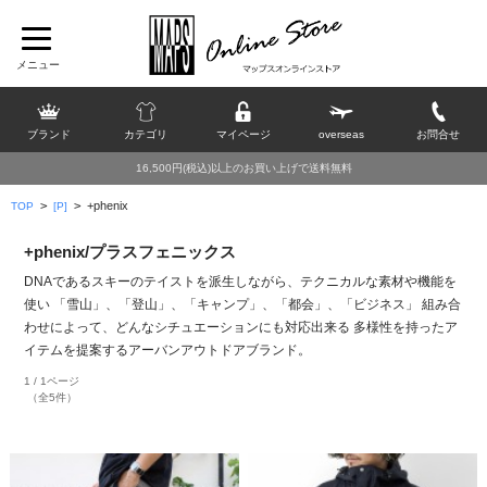
ブランド
カテゴリ
マイページ
overseas
お問合せ
16,500円(税込)以上のお買い上げで送料無料
>
>
+phenix
TOP
[P]
+phenix/プラスフェニックス
DNAであるスキーのテイストを派生しながら、テクニカルな素材や機能を
使い 「雪山」、「登山」、「キャンプ」、「都会」、「ビジネス」 組み合
わせによって、どんなシチュエーションにも対応出来る 多様性を持ったア
イテムを提案するアーバンアウトドアブランド。
1 / 1ページ
（全5件）