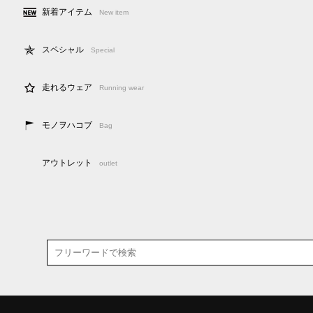
新着アイテム
New item
スペシャル
Special
走れるウェア
Running wear
モノヲハコブ
Bag
アウトレット
outlet