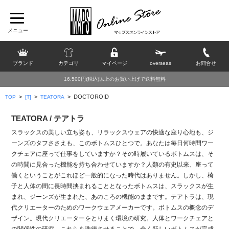
ブランド
カテゴリ
マイページ
overseas
お問合せ
16,500円(税込)以上のお買い上げで送料無料
>
>
>
DOCTOROID
TOP
[T]
TEATORA
TEATORA / テアトラ
スラックスの美しい立ち姿も、リラックスウェアの快適な座り心地も、ジ
ーンズのタフささえも、このボトムスひとつで。あなたは毎日何時間ワー
クチェアに座って仕事をしていますか？その時履いているボトムスは、そ
の時間に見合った機能を持ち合わせていますか？人類の有史以来、座って
働くということがこれほど一般的になった時代はありません。しかし、椅
子と人体の間に長時間挟まれることとなったボトムスは、スラックスが生
まれ、ジーンズが生まれた、あのころの機能のままです。テアトラは、現
代クリエーターのためのワークウェアメーカーです。ボトムスの概念のデ
ザイン。現代クリエーターをとりまく環境の研究。人体とワークチェアと