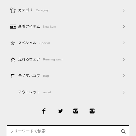
カテゴリ
Category
新着アイテム
New item
スペシャル
Special
走れるウェア
Running wear
モノヲハコブ
Bag
アウトレット
outlet