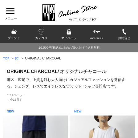
ブランド
カテゴリ
マイページ
overseas
お問合せ
16,500円(税込)以上のお買い上げで送料無料
>
>
ORIGINAL CHARCOAL
TOP
[O]
ORIGINAL CHARCOAL/ オリジナルチャコール
港区・広尾で、上質を好む大人向けにカジュアルファッションを発信す
る、ジェンダーレスでエイジレスな“ポケットTシャツ専門店”です。
1 / 1ページ
（全13件）
NEW
NEW