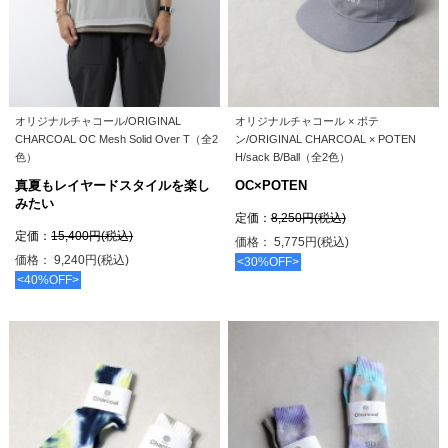
オリジナルチャコール/ORIGINAL
オリジナルチャコール × ポテ
CHARCOAL OC Mesh Solid Over T（全2
ン/ORIGINAL CHARCOAL × POTEN
色）
H/sack B/Ball（全2色）
真夏もレイヤードスタイルを楽し
OC×POTEN
みたい
定価：
8,250円(税込)
定価：
15,400円(税込)
価格： 5,775円(税込)
価格： 9,240円(税込)
<30%OFF>
<40%OFF>