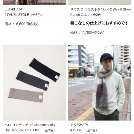
カタ/KHATA
サウス２ ウエスト８/South2 West8 Stole-
4 PANEL STOLE（全3色）
Cotton Gaize（全2色）
着こなしの仕上げにおすすめです
価格： 6,600円(税込)
価格： 7,700円(税込)
ハロ コモディティ/halo commodity
カタ/KHATA
Dry Band -INSPEC LINE-（全3色）
4 STOLE（全3色）