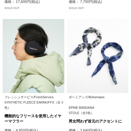
価格： 17,600円(税込)
価格： 7,700円(税込)
SOLD OUT
SOLD OUT
フレッシュサービス/FreshService
ボヘミアンズ/Bohemians
SYNTHETIC FLEECE EARMUFFS（全３
色）
EPINE BANDANA
STOLE（全2色）
機能的なフリースを使用したイヤ
ーマフラー
男女問わず首元のアクセントに
価格： 4,950円(税込)
価格： 2,640円(税込)