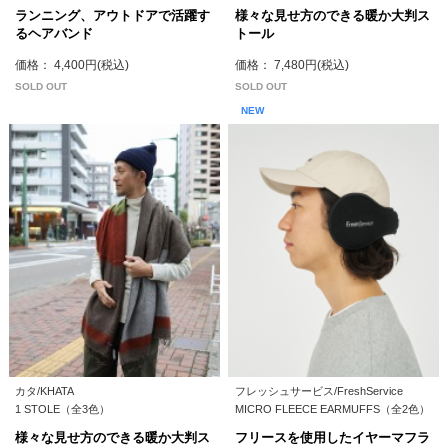
ランニング、アウトドアで活躍す
様々な見せ方のできる暖か大判ス
るヘアバンド
トール
価格： 4,400円(税込)
価格： 7,480円(税込)
SOLD OUT
SOLD OUT
NEW
カタ/KHATA
フレッシュサービス/FreshService
1 STOLE（全3色）
MICRO FLEECE EARMUFFS（全2色）
様々な見せ方のできる暖か大判ス
フリースを使用したイヤーマフラ