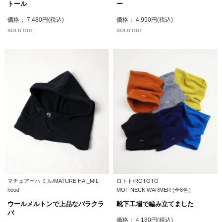
トール
ー
価格： 7,480円(税込)
価格： 4,950円(税込)
SOLD OUT
SOLD OUT
マチュアーハ ミル/MATURE HA._MIL
ロトト/ROTOTO
hood
MOF NECK WARMER (全6色）
ウールメルトンで上品なバラクラ
靴下工場で編み立てました
バ
価格： 4,180円(税込)