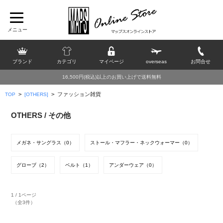
ブランド
カテゴリ
マイページ
overseas
お問合せ
16,500円(税込)以上のお買い上げで送料無料
>
>
ファッション雑貨
TOP
[OTHERS]
OTHERS / その他
メガネ・サングラス（0）
ストール・マフラー・ネックウォーマー（0）
グローブ（2）
ベルト（1）
アンダーウェア（0）
1 / 1ページ
（全3件）