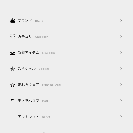
ブランド
Brand
カテゴリ
Category
新着アイテム
New item
スペシャル
Special
走れるウェア
Running wear
モノヲハコブ
Bag
アウトレット
outlet