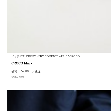
イッチ/ITTI CRISTY VERY COMPACT WLT .5 / CROCO
CROCO black
価格： 52,800円(税込)
SOLD OUT