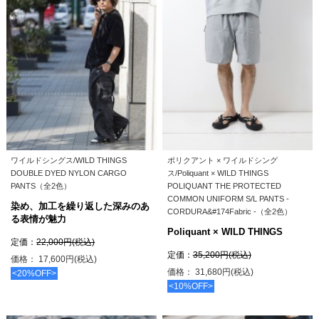
ワイルドシングス/WILD THINGS
ポリクアント × ワイルドシング
DOUBLE DYED NYLON CARGO
ス/Poliquant × WILD THINGS
PANTS（全2色）
POLIQUANT THE PROTECTED
COMMON UNIFORM S/L PANTS -
染め、加工を繰り返した深みのあ
CORDURA&#174Fabric -（全2色）
る表情が魅力
Poliquant × WILD THINGS
定価：
22,000円(税込)
定価：
35,200円(税込)
価格： 17,600円(税込)
価格： 31,680円(税込)
<20%OFF>
<10%OFF>