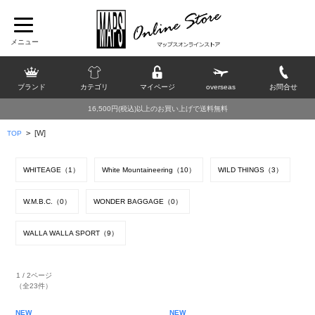
ブランド
カテゴリ
マイページ
overseas
お問合せ
16,500円(税込)以上のお買い上げで送料無料
>
[W]
TOP
WHITEAGE（1）
White Mountaineering（10）
WILD THINGS（3）
W.M.B.C.（0）
WONDER BAGGAGE（0）
WALLA WALLA SPORT（9）
1 / 2ページ
（全23件）
NEW
NEW