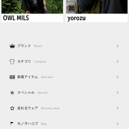
ブランド
Brand
カテゴリ
Category
新着アイテム
New item
スペシャル
Special
走れるウェア
Running wear
モノヲハコブ
Bag